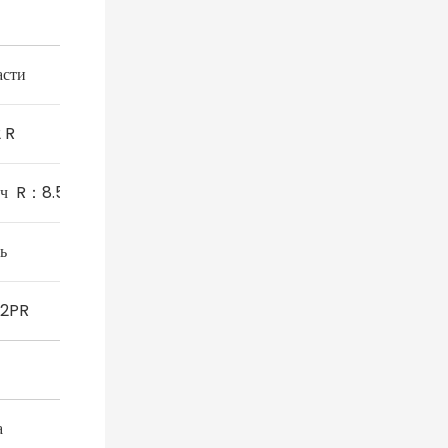
асти
 R
/ч R：8.5/28
ь
12PR
а