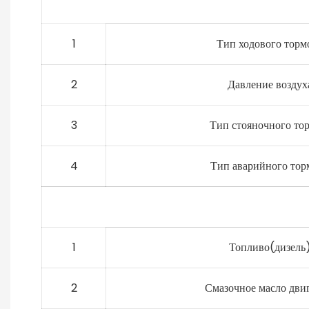
1
Тип ходового торм
2
Давление воздух
3
Тип стояночного то
4
Тип аварийного тор
1
Топливо(дизель
2
Смазочное масло дви