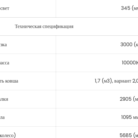
свет
345 (м
Техническая спецификация
зка
3000 (к
асса
10000
ть ковша
1,7 (м3), вариант 2,0
алки
2905 (
ла
1095 м
колесо)
5685 (