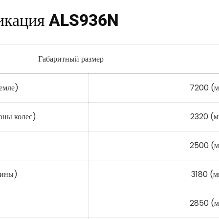
икация ALS936N
Габаритный размер
земле)
7200 (
оны колес)
2320 (
2500 (
бины)
3180 (м
2850 (