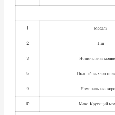
1
Модель
2
Тип
3
Номинальная мощн
5
Полный выхлоп цил
9
Номинальная скоро
10
Макс. Крутящий мо