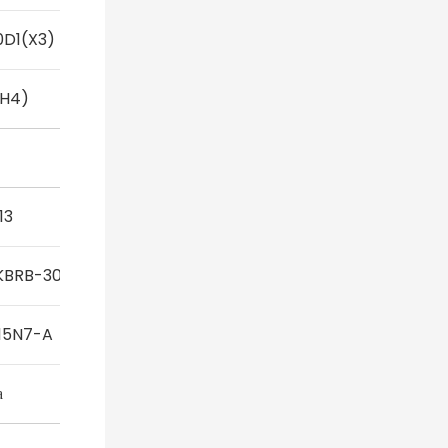
D1(X3)
H4)
13
KBRB-3020
15N7-A
а