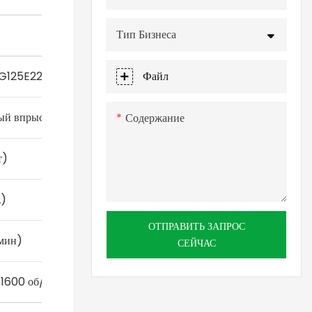
Тип Бизнеса
G125E22
Файл
ый впрыск
Содержание
т)
L)
ОТПРАВИТЬ ЗАПРОС
мин)
СЕЙЧАС
1600 об/мин