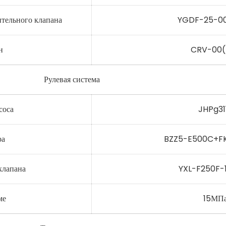
ительного клапана
YGDF-25-00
н
CRV-00(
Рулевая система
соса
JHPg31
ора
BZZ5-E500C+F
клапана
YXL-F250F-
ме
15МП