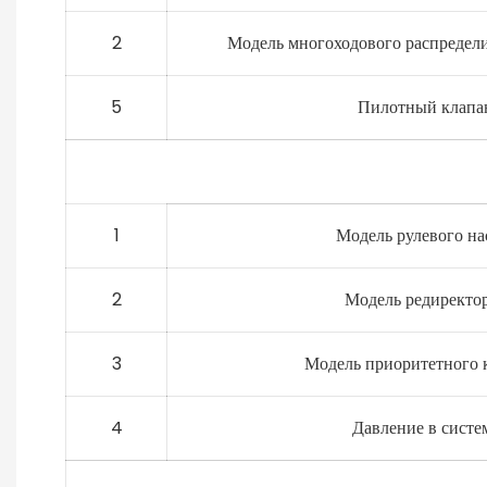
2
Модель многоходового распредел
5
Пилотный клапа
1
Модель рулевого на
2
Модель редирект
3
Модель приоритетного 
4
Давление в систе