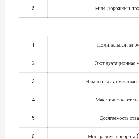
6
Мин. Дорожный про
1
Номинальная нагру
2
Эксплуатационная м
3
Номинальная вместимос
4
Макс. очистка от св
5
Досягаемость отва
6
Мин. радиус поворота (