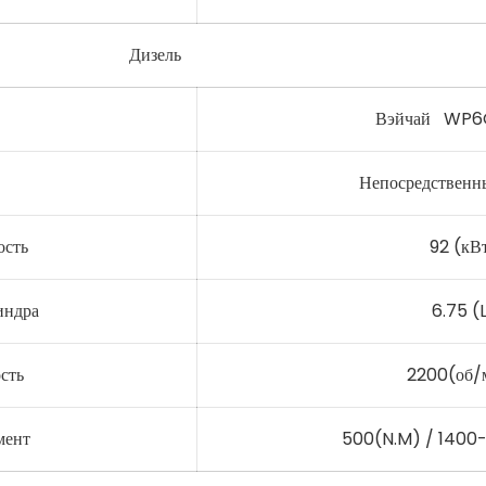
Дизель
Вэйчай WP6
Непосредственн
ость
92 (кВ
индра
6.75 (
сть
2200(об/
мент
500(N.M) / 1400-