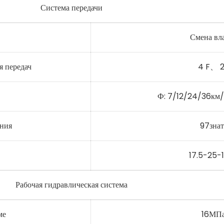
Система передачи
Смена вл
 передач
4 F、 2
）
Ф: 7/12/24/36км
ения
97знат
17.5-25-
Рабочая гидравлическая система
ме
16МП