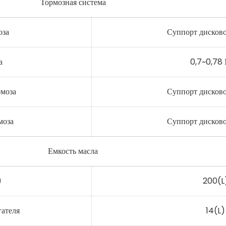
Тормозная система
оза
Суппорт дисково
а
0,7~0,78
рмоза
Суппорт дисково
моза
Суппорт дисково
Емкость масла
)
200(L
гателя
14(L)