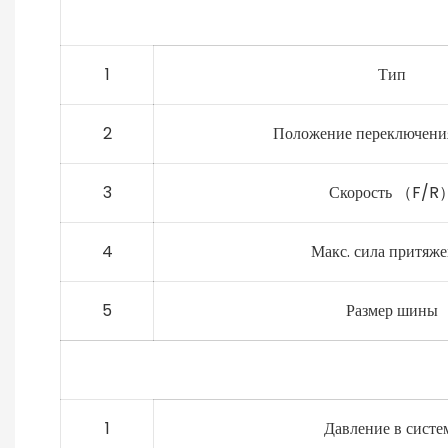
1
Тип
2
Положение переключения
3
Скорость （F/R
4
Макс. сила притяж
5
Размер шины
1
Давление в систе