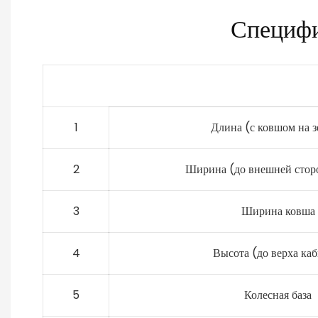
Специф
1
Длина (с ковшом на 
2
Ширина (до внешней стор
3
Ширина ковша
4
Высота (до верха ка
5
Колесная база