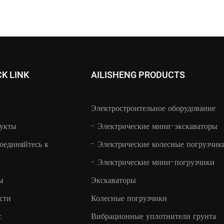
CK LINK
AILISHENG PRODUCTS
Электростроительное оборудование
укты
-
Электрические мини-экскаваторы
оединяйтесь к
-
Электрические колесные погрузчик
-
Электрические мини-погрузчики
ы
Экскаваторы
сти
Колесные погрузчики
с
Вибрационные уплотнители грунта