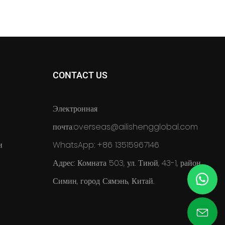
CONTACT US
Электронная
почта:
overseas@ailishengglobal.com
и
WhatsApp: +86 13515967146
Адрес: Комната 503, ул. Тиюй, 43-1, район
Симин, город Сямэнь, Китай.