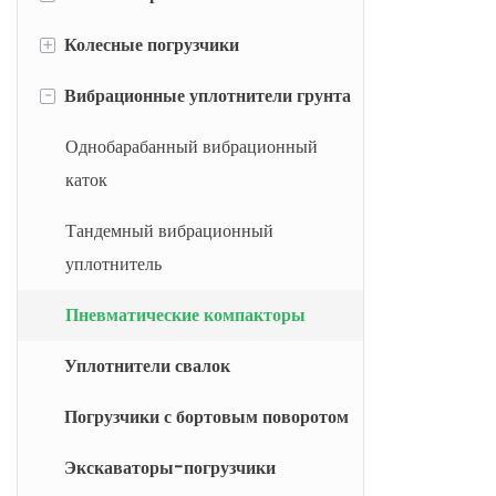
+
Колесные погрузчики
Электрические мини-
Мини-экскаваторы
экскаваторы
-
Вибрационные уплотнители грунта
Малые Экскаваторы
Мини Колесные Погрузчики
Электрические погрузчики с
Средние экскаваторы
Компактные колесные
Однобарабанный вибрационный
бортовым поворотом
погрузчики
каток
Большие Экскаваторы
Электрические экскаваторы
Малые колесные погрузчики
Тандемный вибрационный
Колесные экскаваторы
Электрические колесные
уплотнитель
Средние колесные погрузчики
погрузчики
Пневматические компакторы
Большие колесные погрузчики
Электрический самосвал
Уплотнители свалок
Погрузчики с бортовым поворотом
Экскаваторы-погрузчики