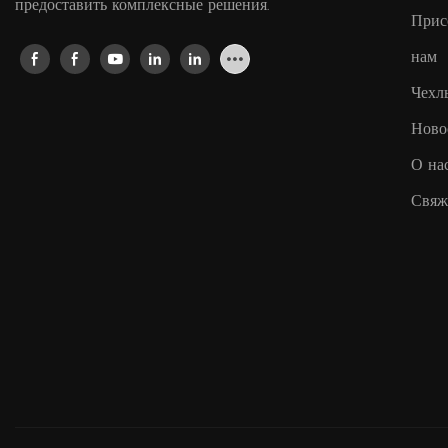
предоставить комплексные решения.
Прис
нам
Чехл
Ново
О на
Свяж