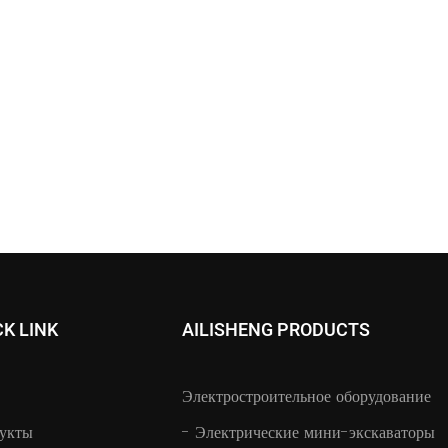
CK LINK
AILISHENG PRODUCTS
Электростроительное оборудование
укты
-
Электрические мини-экскаваторы