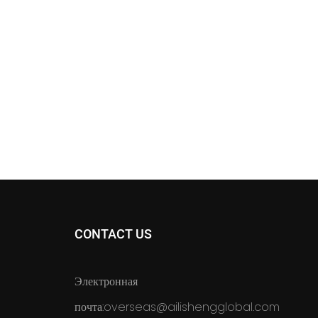
CONTACT US
Электронная
почта:
overseas@ailishengglobal.com