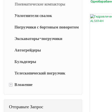
погрузчики
Однобарабанн
Пневматические компакторы
Большие колесные погрузчики
Электрический самосвал
Уплотнители свалок
Погрузчики с бортовым поворотом
Экскаваторы-погрузчики
Автогрейдеры
Бульдозеры
Телескопический погрузчик
+
Вложение
Навесное оборудование для
мини-погрузчиков
Отправьте Запрос