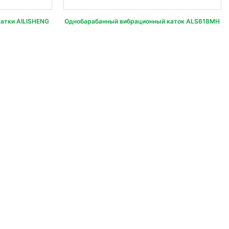
атки AILISHENG
Однобарабанный вибрационный каток ALS618MH