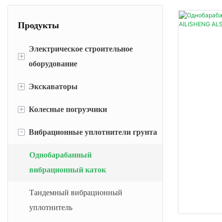
Продукты
Электрическое строительное
+
оборудование
+
Экскаваторы
Электрический мини-погрузчик
+
Колесные погрузчики
Электрические мини-
Мини-экскаваторы
экскаваторы
-
Вибрационные уплотнители грунта
Малые Экскаваторы
Мини Колесные Погрузчики
Электрические погрузчики с
Средние экскаваторы
Компактные колесные
Однобарабанный
бортовым поворотом
погрузчики
вибрационный каток
Большие Экскаваторы
Электрические экскаваторы
Малые колесные погрузчики
Тандемный вибрационный
Колесные экскаваторы
Электрические колесные
уплотнитель
Средние колесные погрузчики