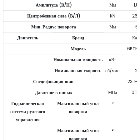
Амплитуда (В/Н)
Мм
1.8
Центробежная сила (В/Л)
KN
260
Мин. Радиус поворота
Мм
6
Двигатель
Бренд
Кам
Модель
6BT5.
Номинальная мощность
кВт
1
Номинальная скорость
об/мин
2
Спецификация шин.
23.1-
Давление в шинах
МПа
0.14
Гидравлическая
Максимальный угол
°
система рулевого
поворота
управления
Максимальный угол
°
поворота