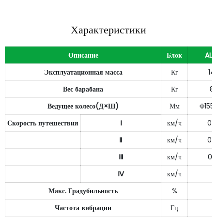
Характеристики
Описание
Блок
ALS
Эксплуатационная масса
Кг
14
Вес барабана
Кг
8
Ведущее колесо(Д×Ш)
Мм
Φ155
Скорость путешествия
Ⅰ
км/ч
0～
Ⅱ
км/ч
0～
Ⅲ
км/ч
0～
Ⅳ
км/ч
Макс. Градубильность
%
Частота вибрации
Гц