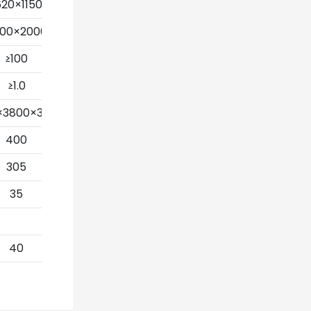
620×1150
00×2000
≥100
≥1.0
×3800×3755
400
305
35
40