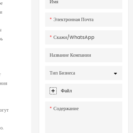
Имя
ое
и
Электронная Почта
ы
Скажи/WhatsApp
рь
Название Компании
Тип Бизнеса
т
ения
Файл
Содержание
огут
о.