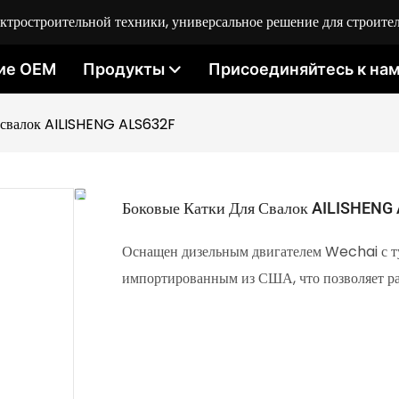
ростроительной техники, универсальное решение для строител
ие OEM
Продукты
Присоединяйтесь к на
я свалок AILISHENG ALS632F
Боковые Катки Для Свалок AILISHENG
Оснащен дизельным двигателем Wechai с 
импортированным из США, что позволяет ра