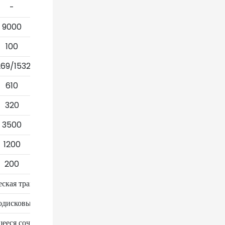
-
9000
100
269/1532
610
320
3500
1200
200
еская трансмиссия
одисковые,Механические
ееся сочленение