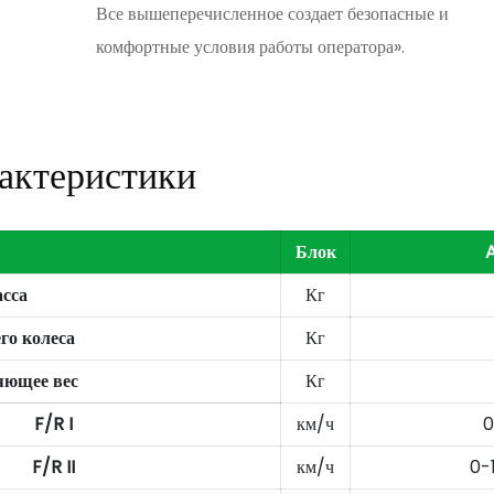
Все вышеперечисленное создает безопасные и
комфортные условия работы оператора».
актеристики
Блок
асса
Кг
го колеса
Кг
ляющее вес
Кг
F/R I
км/ч
0
F/R II
км/ч
0-1