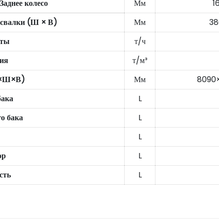
Заднее колесо
Мм
1
 свалки (Ш × В)
Мм
38
оты
т/ч
ия
т/м³
Д×Ш×В)
Мм
8090
бака
L
о бака
L
L
ор
L
сть
L