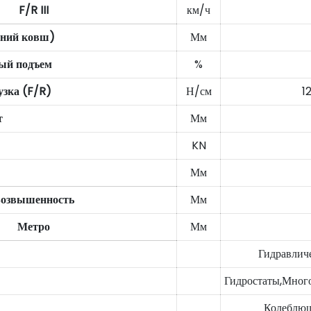
F/R III
км/ч
шний ковш)
Мм
мый подъем
%
узка (F/R)
Н/см
1
т
Мм
KN
Мм
озвышенность
Мм
Метро
Мм
Гидравлич
Гидростаты,Мног
Колеблющ