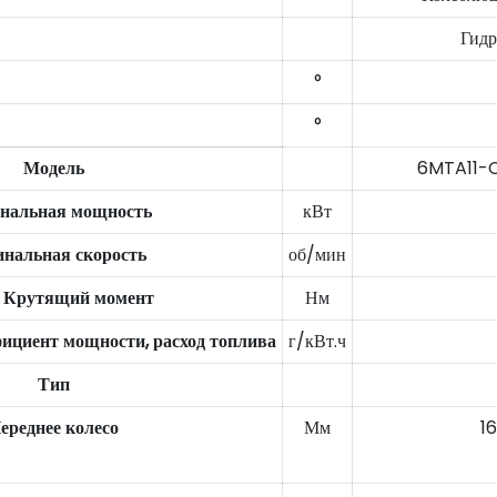
Гидр
°
°
Модель
6MTA11-C3
нальная мощность
кВт
нальная скорость
об/мин
. Крутящий момент
Нм
циент мощности, расход топлива
г/кВт.ч
Тип
ереднее колесо
Мм
1