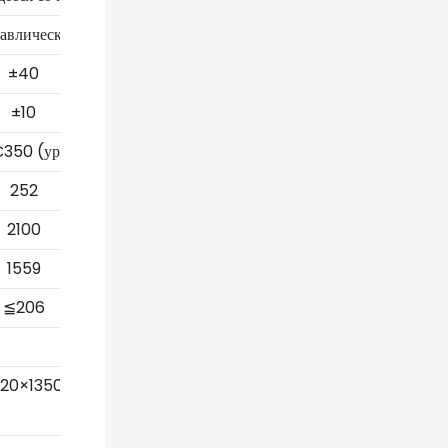
авлический
±40
±10
50 (уровень II)
252
2100
1559
≦206
620×1350