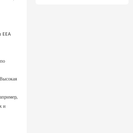
ы EEA
 по
 Высокая
апример,
х и