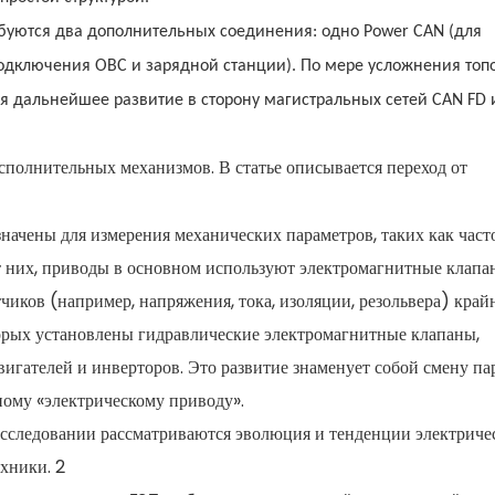
буются два дополнительных соединения: одно Power CAN (для
подключения OBC и зарядной станции). По мере усложнения топ
я дальнейшее развитие в сторону магистральных сетей CAN FD 
сполнительных механизмов. В статье описывается переход от
начены для измерения механических параметров, таких как част
т них, приводы в основном используют электромагнитные клапа
иков (например, напряжения, тока, изоляции, резольвера) край
торых установлены гидравлические электромагнитные клапаны,
гателей и инверторов. Это развитие знаменует собой смену п
ному «электрическому приводу».