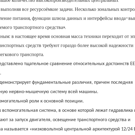
льшое количество высокопроизводительных центральных
ыполняя все ресурсоёмкие задачи. Несколько зональных контр
еление питания, функции шлюза данных и интерфейсы ввода-выв
мого транспортного средства».
ым: в настоящее время основная масса техники переходит от эпо
ранспортных средств требуют гораздо более высокой надежности
егкового транспорта.
едставлено тщательное сравнение относительных достоинств ЕЕ
.
 демонстрирует фундаментальные различия, причем последняя
вную нервно-мышечную систему всей машины.
омогательной роли к основной позиции.
вспомогательная система, в основе которой лежат гидравлика 
ют за запуск двигателя, освещение транспортного средства и
а называется «низковольтной центральной архитектурой 12/24 