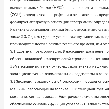
централизованные и зональные методы управления. Небо
вычислительных блоков (HPC) выполняет функцию ядра, в
(ZCU) размещаются на периферии и отвечают за распред
формирует аппаратную основу для «программно-определяе
Развитие строительной техники было относительно статичн
эпохе 2.0. Однако суровые условия эксплуатации таких т
производительности в режиме реального времени, чем от л
3. Подрывная трансформация: В настоящем документе пр
области топливной и электрической строительной техники
ЭЭА в топливных и электрических строительных машинах
эволюционирует из вспомогательной подсистемы в осно
3.1 Эволюция в архитектурной философии: переход от всп
Машины, работающие на топливе: ЭЭУ функционирует как 
механическая трансмиссия. Электрические системы отвеча
обеспечение основных функций управления. Такая систем