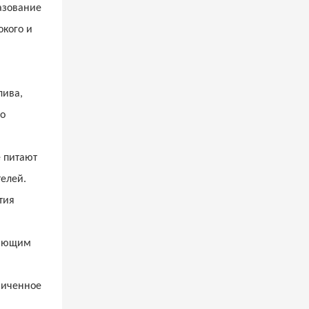
азование
окого и
лива,
во
е питают
елей.
тия
гающим
ниченное