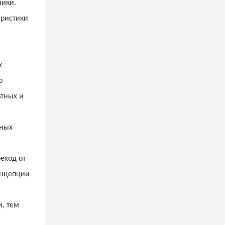
ники.
еристики
х
о
ьтных и
ьных
еход от
онцепции
, тем