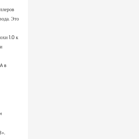
оллеров
ода. Это
хи 1.0 к
 и
А в
и
В».