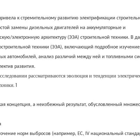
привела к стремительному развитию электрификации строитель
остой замены дизельных двигателей на аккумуляторные и
скую/электронную архитектуру (ЭЭА) строительной техники. В д
ростроительной техники (ЭЭА), включающий подробное изучение
вых автомобилей, анализ различий между ней и топливными си
пектив развития.
кая концепция, а неизбежный результат, обусловленный множе
а
очение норм выбросов (например, ЕС, IV национальный стандар