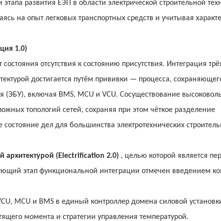
 этапа развития ЕЭП в области электрической строительной тех
аясь на опыт легковых транспортных средств и учитывая характ
ция 1.0)
 состояния отсутствия к состоянию присутствия. Интеграция трё
тектурой достигается путём прививки — процесса, сохраняющег
я (ЭБУ), включая BMS, MCU и VCU. Сосуществование высоковол
ожных топологий сетей, сохраняя при этом чёткое разделение
е состояние дел для большинства электротехнических строител
рхитектурой (Electrification 2.0)
, целью которой является пер
дующий этап функциональной интеграции отмечен введением к
VCU, MCU и BMS в единый контроллер домена силовой установки
ящего момента и стратегии управления температурой.