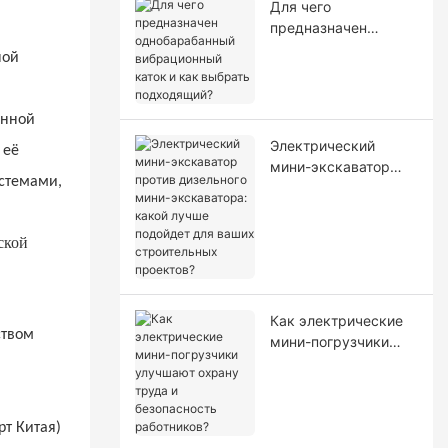
Для чего
предназначен
однобарабанный
ной
вибрационный каток
и как выбрать
подходящий?
анной
Электрический
 её
мини-экскаватор
стемами,
против дизельного
мини-экскаватора:
какой лучше
подойдет для ваших
строительных
проектов?
Как электрические
ством
мини-погрузчики
улучшают охрану
труда и
безопасность
работников?
т Китая)