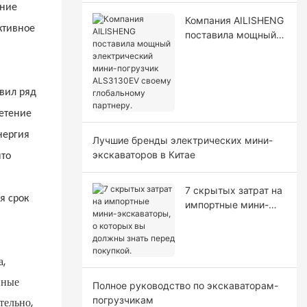
ение
Компания AILISHENG
ктивное
поставила мощный
электрический
мини-погрузчик
ALS3130EV своему
глобальному
вил ряд
партнеру.
ретение
нергия
Лучшие бренды электрических мини-
экскаваторов в Китае
что
7 скрытых затрат на
я срок
импортные мини-
экскаваторы, о
которых вы должны
знать перед
а,
покупкой.
нные
Полное руководство по экскаваторам-
погрузчикам
тельно,