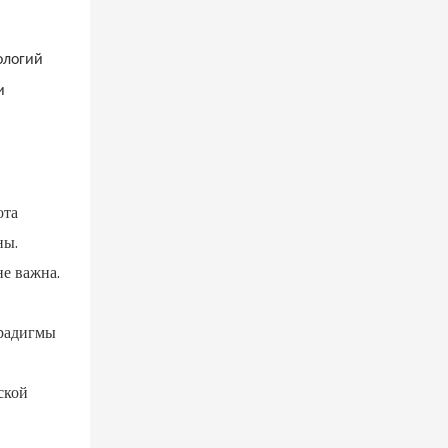
ологий
и
ота
ны.
не важна.
арадигмы