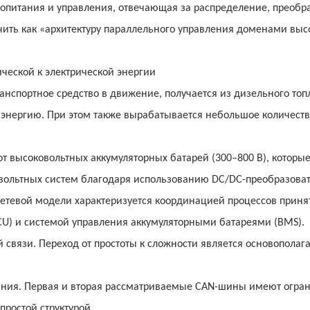
ропитания и управления, отвечающая за распределение, преобр
ить как «архитектуру параллельного управления доменами выс
ческой к электрической энергии
анспортное средство в движение, получается из дизельного топ
 энергию. При этом также вырабатывается небольшое количест
т высоковольтных аккумуляторных батарей (300–800 В), которы
овольтных систем благодаря использованию DC/DC-преобразоват
сетевой модели характеризуется координацией процессов приня
U) и системой управления аккумуляторными батареями (BMS).
 связи. Переход от простоты к сложности является основопола
ания. Первая и вторая рассматриваемые CAN-шины имеют огра
простой структурой.