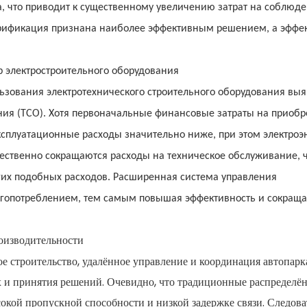
, что приводит к существенному увеличению затрат на соблюд
трификация признана наиболее эффективным решением, а эффе
р электростроительного оборудования
зования электротехнического строительного оборудования выя
ния (TCO). Хотя первоначальные финансовые затраты на приоб
ксплуатационные расходы значительно ниже, при этом электроэ
ественно сокращаются расходы на техническое обслуживание, 
гих подобных расходов. Расширенная система управления
ргопотреблением, тем самым повышая эффективность и сокраща
оизводительности
е строительство, удалённое управление и координация автопарк
х и принятия решений. Очевидно, что традиционные распределё
окой пропускной способности и низкой задержке связи. Следова