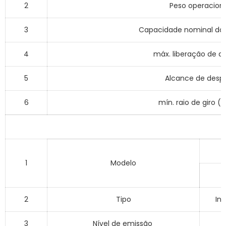
2
Peso operaciona
3
Capacidade nominal d
4
máx. liberação de d
5
Alcance de desp
6
mín. raio de giro (
1
Modelo
2
Tipo
In
3
Nível de emissão