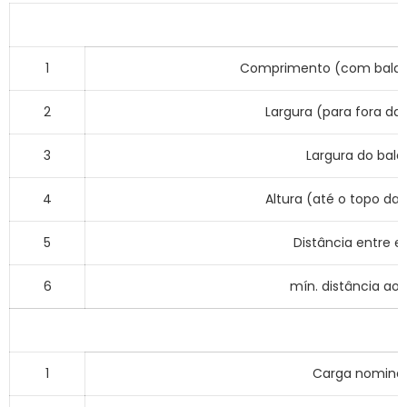
1
Comprimento (com balde
2
Largura (para fora da
3
Largura do bald
4
Altura (até o topo da
5
Distância entre ei
6
mín. distância ao 
1
Carga nominal