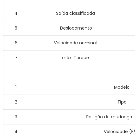
4
Saída classificada
5
Deslocamento
6
Velocidade nominal
7
máx. Torque
1
Modelo
2
Tipo
3
Posição de mudança d
4
Velocidade (F/R