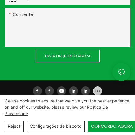
Contente
ENVIAR INQUÉRITO AGORA
We use cookies to ensure that we give you the best experience
on and off our website. please review our
Política De
Privacidade
Copyright © 2026
Equipamento inteligente Co. de Xiamen
Ailisheng, Ltd
|
Mapa do site
|
Política de Privacidade
CONCORDO AGORA
Reject
Configurações de biscoito