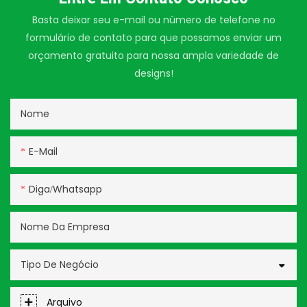
Basta deixar seu e-mail ou número de telefone no
formulário de contato para que possamos enviar um
orçamento gratuito para nossa ampla variedade de
designs!
Nome
E-Mail
Diga/whatsapp
Nome Da Empresa
Tipo De Negócio
Arquivo