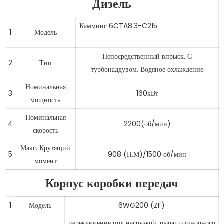
Дизель
Камминс 6CTA8.3-C215
1
Модель
Непосредственный впрыск. С
2
Тип
турбонаддувом. Водяное охлаждение
Номинальная
3
160кВт
мощность
Номинальная
4
2200(об/мин)
скорость
Макс. Крутящий
5
908 (Н.М)/1500 об/мин
момент
Корпус коробки передач
1
Модель
6WG200 (ZF)
переключение под нагрузкой, рычаг одиночного