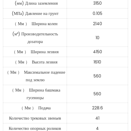
(мм) Длина заземления
3150
(МПа) Давление на грунт
0.105
（
Мм
）
Ширина колеи
2140
(м³) Производительность
10
дозатора
（
Мм
）
Ширина лезвия
4150
（
Мм
）
Высота лезвия
1610
（
Мм
）
Максимальное падение
560
под землю
（
Мм
）
Ширина башмака
560
гусеницы
（
Мм
）
Подача
228.6
Количество трековых звеньев
41
Количество опорных роликов
4