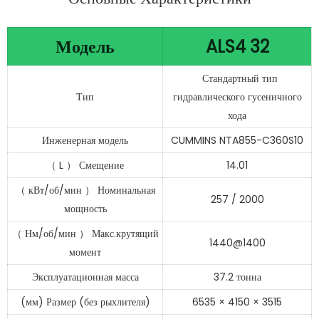
Модель
ALS4
32
Стандартный тип
Тип
гидравлического гусеничного
хода
Инженерная модель
CUMMINS NTA855-C360S10
（
L
）
Смещение
14.01
（
кВт/об/мин
）
Номинальная
257
/
2000
мощность
（
Нм/об/мин
）
Макс.крутящий
1440@1400
момент
Эксплуатационная масса
37.2 тонна
(мм) Размер (без рыхлителя)
6535
×
4150
×
3515