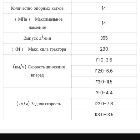
Количество опорных катков
14
（
МПа
）
Максимальное
14
давление
Выпуск л/мин
355
（
KN
）
Макс. сила трактора
280
F1:0-3.6
(км/ч) Скорость движения
F2:0-6.6
вперед
F3:0-11.5
R1:0-4.4
(км/ч) Задняя скорость
R2:0-7.8
R3:0-13.5