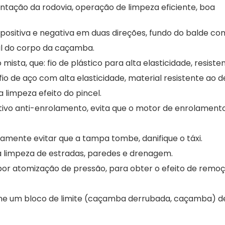
tação da rodovia, operação de limpeza eficiente, boa
a positiva e negativa em duas direções, fundo do balde c
til do corpo da caçamba.
sta, que: fio de plástico para alta elasticidade, resiste
fio de aço com alta elasticidade, material resistente ao 
a limpeza efeito do pincel.
ivo anti-enrolamento, evita que o motor de enrolamento
mente evitar que a tampa tombe, danifique o táxi.
 limpeza de estradas, paredes e drenagem.
or atomização de pressão, para obter o efeito de remo
ne um bloco de limite (caçamba derrubada, caçamba) d