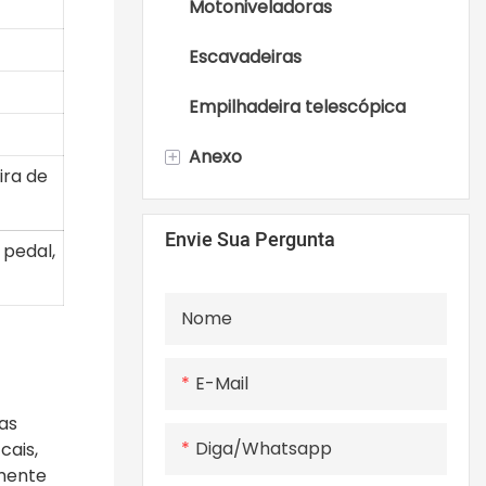
Motoniveladoras
Pneumáticos
Carregadeiras de rodas
Escavadeiras
grandes
Empilhadeira telescópica
+
Anexo
ira de
Acessórios para
Envie Sua Pergunta
minicarregadeiras
 pedal,
Nome
E-Mail
as
Diga/whatsapp
cais,
lmente