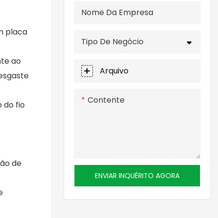
Nome Da Empresa
om placa
Tipo De Negócio
nte ao
Arquivo
desgaste
Contente
 do fio
ção de
ENVIAR INQUÉRITO AGORA
e