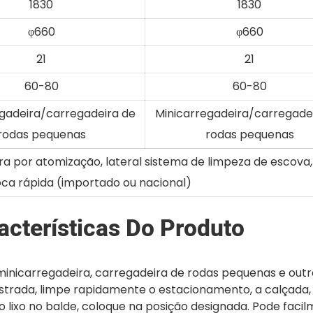
1830
1830
φ660
φ660
21
21
60-80
60-80
gadeira/carregadeira de
Minicarregadeira/carregade
rodas pequenas
rodas pequenas
a por atomização, lateral sistema de limpeza de escova,
troca rápida (importado ou nacional)
acterísticas Do Produto
minicarregadeira, carregadeira de rodas pequenas e outr
strada, limpe rapidamente o estacionamento, a calçada, 
o lixo no balde, coloque na posição designada. Pode faci