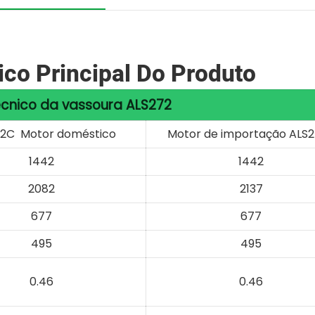
co Principal Do Produto
cnico da vassoura ALS272
2C Motor doméstico
Motor de importação ALS
1442
1442
2082
2137
677
677
495
495
0.46
0.46