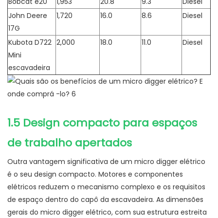
Bobcat e20
1,953
20.8
9.3
Diesel
John Deere
1,720
16.0
8.6
Diesel
17G
Kubota D722
2,000
18.0
11.0
Diesel
Mini
escavadeira
1.5 Design compacto para espaços
de trabalho apertados
Outra vantagem significativa de um micro digger elétrico
é o seu design compacto. Motores e componentes
elétricos reduzem o mecanismo complexo e os requisitos
de espaço dentro do capô da escavadeira. As dimensões
gerais do micro digger elétrico, com sua estrutura estreita