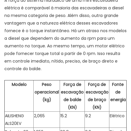
A força do sistema hidráulico de uma mini escavadeira
elétrica é comparável à maioria das escavadeiras a diesel
na mesma categoria de peso. Além disso, outra grande
vantagem que a natureza elétrica desses escavadores
fornece é o torque instantâneo. Há um atraso nos modelos
a diesel que dependem do aumento da rpm para um
aumento no torque. Ao mesmo tempo, um motor elétrico
pode fornecer torque total a partir de 0 rpm. Isso resulta
em controle imediato, nítido, preciso, de braço direto e
controle do balde.
Modelo
Peso
Força de
Força de
Fonte
operacional
escavação
escavação
de
(kg)
de balde
de braço
energia
(KN)
(KN)
AILISHENG
2,065
15.2
9.2
Elétrico
ALS20EV