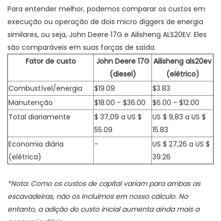
Para entender melhor, podemos comparar os custos em
execução ou operação de dois micro diggers de energia
similares, ou seja, John Deere 17G e Ailisheng ALS20EV. Eles
são comparáveis ​​em suas forças de saída.
Fator de custo
John Deere 17G
Ailisheng als20ev
(diesel)
(elétrico)
Combustível/energia
$19.09
$3.83
Manutenção
$18.00 - $36.00
$6.00 - $12.00
Total diariamente
$ 37,09 a US $
US $ 9,83 a US $
55.09
15.83
Economia diária
-
US $ 27,26 a US $
(elétrica)
39.26
*Nota: Como os custos de capital variam para ambas as
escavadeiras, não os incluímos em nosso cálculo. No
entanto, a adição do custo inicial aumenta ainda mais a