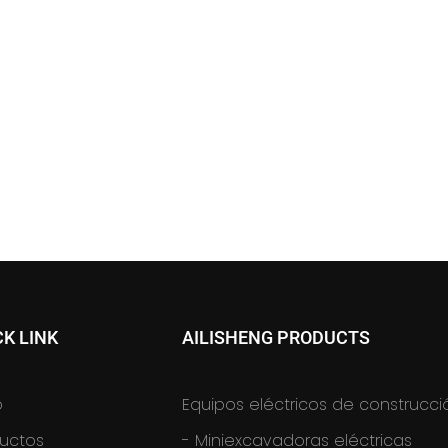
CK LINK
AILISHENG PRODUCTS
o
Equipos eléctricos de construcci
uctos
-
Miniexcavadoras eléctricas