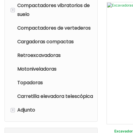
Compactadores vibratorios de
Minicargadoras de ruedas
+
suelo
Cargadores de ruedas
Compactadores de vertederos
compactos
Rodillo vibratorio de tambor
único
Cargadoras compactas
Cargadores de ruedas
pequeños
Compactador vibratorio en
Retroexcavadoras
tándem
Cargadores de ruedas
Motoniveladoras
medianos
Compactadores neumáticos
Topadoras
Cargadores de ruedas
grandes
Carretilla elevadora telescópica
+
Adjunto
Accesorios para
Excavador
minicargadoras