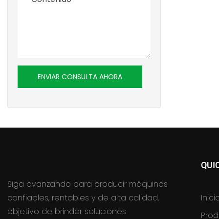
ENVIAR CONSULTA AHORA
QUI
Siga avanzando para producir máquinas
confiables, rentables y de alta calidad.
Inici
objetivo de brindar soluciones
Prod