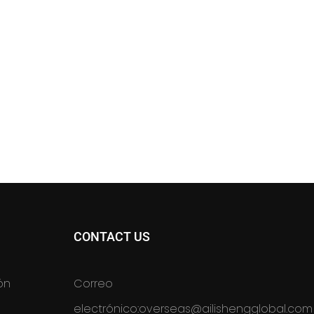
CONTACT US
ón
Correo
electrónico:
overseas@ailishengglobal.com