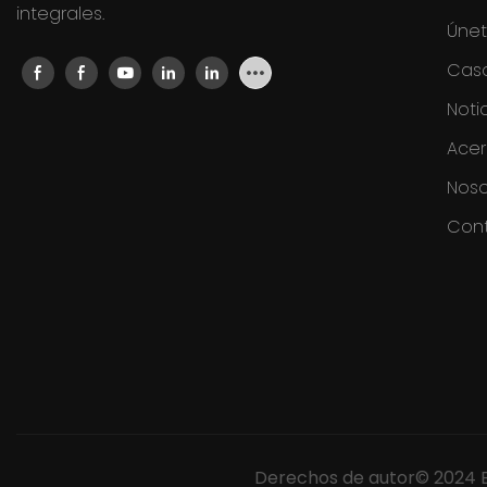
integrales.
Únet
Cas
Noti
Ace
Noso
Con
Derechos de autor© 2024