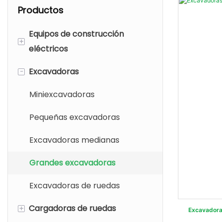
Productos
Equipos de construcción
+
eléctricos
-
Excavadoras
Minicargador eléctrico
Miniexcavadoras eléctricas
Miniexcavadoras
Cargadoras compactas
Pequeñas excavadoras
eléctricas
Excavadoras medianas
Excavadoras eléctricas
Grandes excavadoras
Cargadores de ruedas
Excavadoras de ruedas
eléctricos
+
Cargadoras de ruedas
Excavadora
Dumper eléctrico