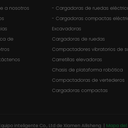
e a nosotros
-
Cargadoras de ruedas eléctric
os
-
Cargadoras compactas eléctri
cias
Excavadoras
rca de
Cargadoras de ruedas
tros
Compactadores vibratorios de s
táctenos
Carretillas elevadoras
Chasis de plataforma robótica
Compactadoras de vertederos
Cargadoras compactas
Equipo inteligente Co., Ltd de Xiamen Ailisheng
|
Mapa del 