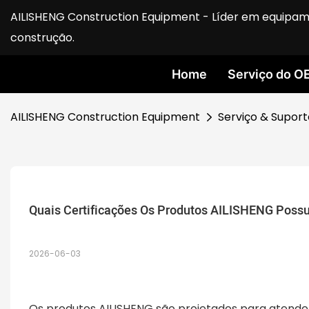
AILISHENG Construction Equipment - Líder em equipam
construção.
Home
Serviço do O
AILISHENG Construction Equipment
Serviço & Suport
Quais Certificações Os Produtos AILISHENG Pos
2026-06-03
Os produtos AILISHENG são projetados para atender