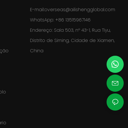
E-mail:
overseas@ailishengglobal.com
WhatsApp: +86 13515967146
Endereço: Sala 503, nº 43-1, Rua Tiyu,
Distrito de Siming, Cidade de Xiamen,
eção
China
olo
rio