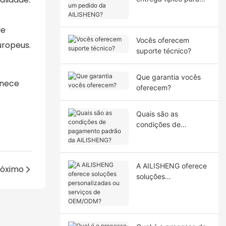
um pedido da
AILISHENG?
de
Vocês oferecem
uropeus.
suporte técnico?
Que garantia vocês
rnece
oferecem?
Quais são as
condições de
pagamento padrão da
AILISHENG?
A AILISHENG oferece
róximo
soluções
personalizadas ou
serviços de
OEM/ODM?