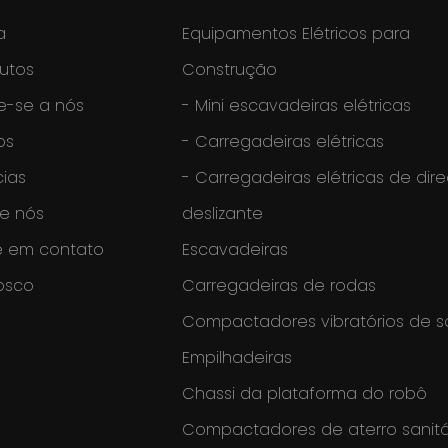
a
Equipamentos Elétricos para
utos
Construção
e-se a nós
-
Mini escavadeiras elétricas
os
-
Carregadeiras elétricas
cias
-
Carregadeiras elétricas de dir
e nós
deslizante
e em contato
Escavadeiras
osco
Carregadeiras de rodas
Compactadores vibratórios de s
Empilhadeiras
Chassi da plataforma do robô
Compactadores de aterro sanitá