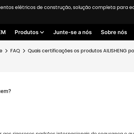
entos elétricos de construção, solução completa para 
EM
Produtos
Junte-se a nós
Sobre nós
e
FAQ
Quais certificações os produtos AILISHENG 
suem?
 aos rigorosos padrões internacionais de segurança e qu