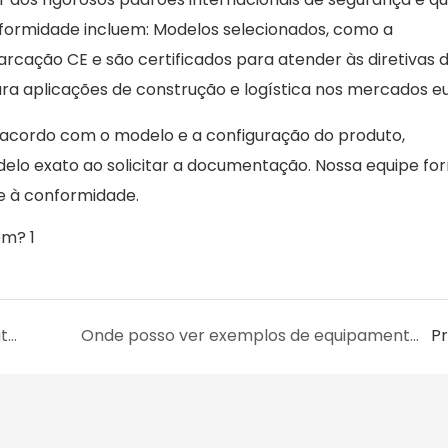
onformidade incluem: Modelos selecionados, como a
rcação CE e são certificados para atender às diretivas 
a aplicações de construção e logística nos mercados e
 acordo com o modelo e a configuração do produto,
lo exato ao solicitar a documentação. Nossa equipe fo
te à conformidade.
Quem está por trás da tecnologia de produto da AILISHENG?
Onde posso ver exemplos de equipamentos AILISHENG funcionando em condições reais?
P