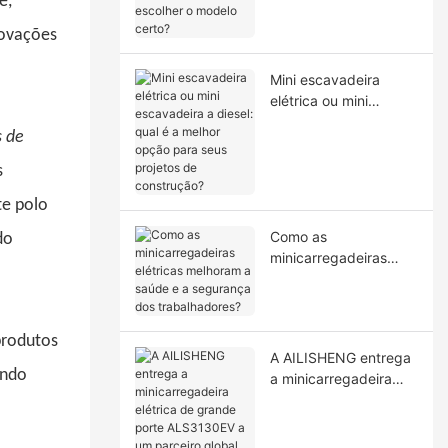
e,
tambor único e como
escolher o modelo
novações
certo?
Mini escavadeira
elétrica ou mini
escavadeira a diesel:
s de
qual é a melhor opção
para seus projetos de
s
construção?
te polo
Como as
do
minicarregadeiras
elétricas melhoram a
saúde e a segurança
dos trabalhadores?
produtos
A AILISHENG entrega
ando
a minicarregadeira
elétrica de grande
porte ALS3130EV a
um parceiro global.