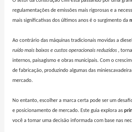
O setor da construção civil está passando por uma gra
regulamentações de emissões mais rigorosas e a neces
mais significativas dos últimos anos é o surgimento da
m
Ao contrário das máquinas tradicionais movidas a diese
ruído mais baixos e custos operacionais reduzidos
,
torna
internos, paisagismo e obras municipais. Com o cresc
de fabricação, produzindo algumas das miniescavadeira
mercado.
No entanto, escolher a marca certa pode ser um desafi
e posicionamento de mercado. Este guia explora as
pri
você a tomar uma decisão informada com base nas nece