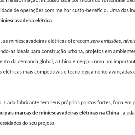
nde transformação, impulsionada por metas de sustentabilidad
sidade de operações com melhor custo-benefício. Uma das i
iniescavadeira elétrica
.
l, as miniescavadeiras elétricas oferecem
zero emissões, nívei
ndo-as ideais para construção urbana, projetos em ambiente
imento da demanda global, a China emergiu como um importan
s elétricas mais competitivas e tecnologicamente avançadas 
o. Cada fabricante tem seus próprios pontos fortes, foco em 
ncipais marcas de miniescavadeiras elétricas na China
, ajud
ssidades do seu projeto.