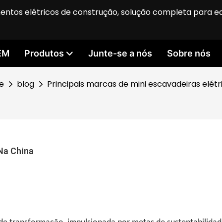
entos elétricos de construção, solução completa para 
EM
Produtos
Junte-se a nós
Sobre nós
e
blog
Principais marcas de mini escavadeiras elétr
 Na China