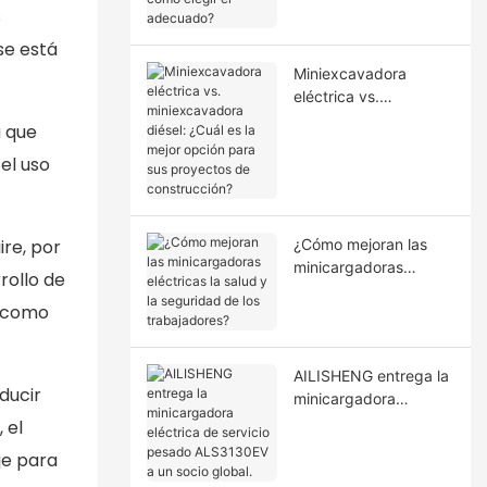
elegir el adecuado?
s
se está
Miniexcavadora
eléctrica vs.
miniexcavadora
a que
diésel: ¿Cuál es la
el uso
mejor opción para sus
proyectos de
construcción?
re, por
¿Cómo mejoran las
minicargadoras
rollo de
eléctricas la salud y la
s como
seguridad de los
trabajadores?
AILISHENG entrega la
ducir
minicargadora
eléctrica de servicio
 el
pesado ALS3130EV a
je para
un socio global.