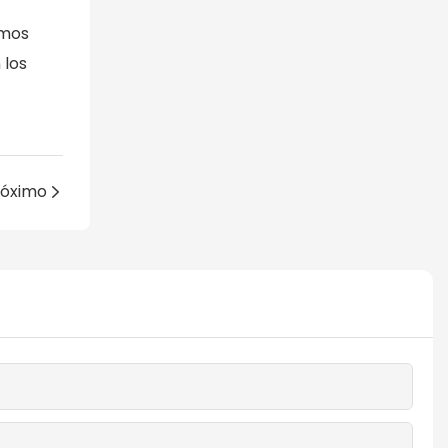
imos
 los
róximo