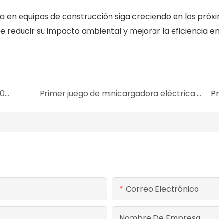
ca en equipos de construcción siga creciendo en los próx
reducir su impacto ambiental y mejorar la eficiencia en
El minicargador eléctrico AILISHENG ALS3090EV sale con éxito de la línea de producción
Primer juego de minicargadora eléctrica Ailisheng ALS3090EV entregado en el extranjero 1
P
Correo Electrónico
Nombre De Empresa