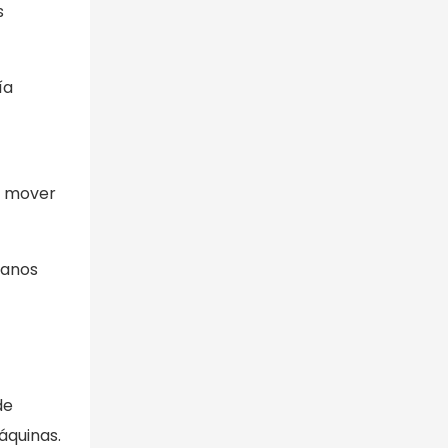
s
ía
a mover
ianos
de
áquinas.