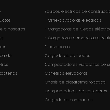
o
Equipos eléctricos de construcci
uctos
-
Miniexcavadoras eléctricas
e a nosotros
-
Cargadoras de ruedas eléctric
os
-
Cargadoras compactas eléctri
cias
Excavadoras
rca de
Cargadoras de ruedas
tros
Compactadores vibratorios de s
táctenos
Carretillas elevadoras
Chasis de plataforma robótica
Compactadoras de vertederos
Cargadoras compactas