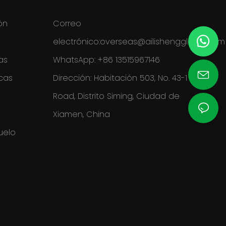
ón
Correo
electrónico:
overseas@ailishengglobal.com
as
WhatsApp: +86 13515967146
cas
Dirección: Habitación 503, No. 43-1 Tiyu
Road, Distrito Siming, Ciudad de
Xiamen, China
uelo