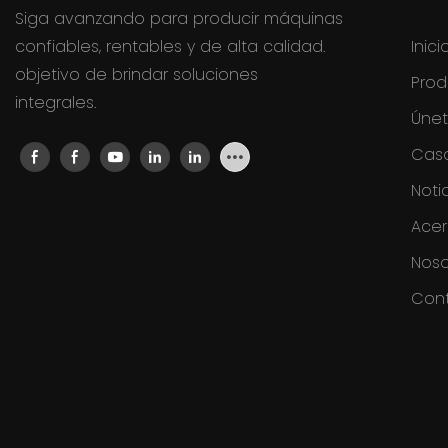
Siga avanzando para producir máquinas
confiables, rentables y de alta calidad.
Inici
objetivo de brindar soluciones
Prod
integrales.
Únet
Cas
Noti
Ace
Noso
Con