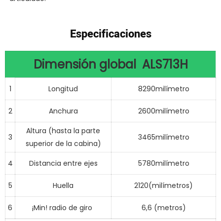
Especificaciones
Dimensión global
ALS713H
1
Longitud
8290milímetro
2
Anchura
2600milímetro
Altura (hasta la parte
3
3465milímetro
superior de la cabina)
4
Distancia entre ejes
5780milímetro
5
Huella
2120(milímetros)
6
¡Min! radio de giro
6,6 (metros)