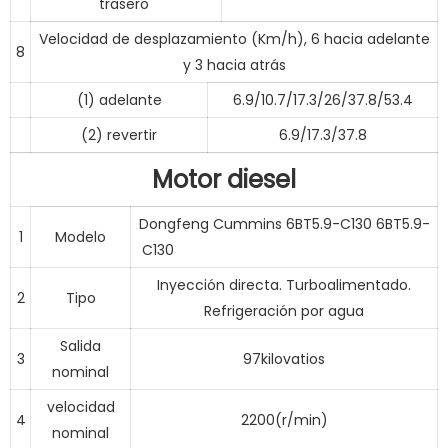
trasero
Velocidad de desplazamiento (Km/h), 6 hacia adelante
8
y 3 hacia atrás
(1) adelante
6.9/10.7/17.3/26/37.8/53.4
(2) revertir
6.9/17.3/37.8
Motor diesel
Dongfeng Cummins 6BT5.9-C130 6BT5.9-
1
Modelo
C130
Inyección directa. Turboalimentado.
2
Tipo
Refrigeración por agua
Salida
3
97kilovatios
nominal
velocidad
4
2200(r/min)
nominal