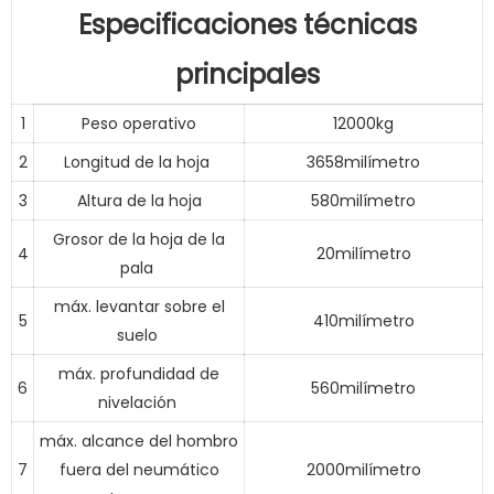
Especificaciones técnicas
principales
1
Peso operativo
12000kg
2
Longitud de la hoja
3658milímetro
3
Altura de la hoja
580milímetro
Grosor de la hoja de la
4
20milímetro
pala
máx. levantar sobre el
5
410milímetro
suelo
máx. profundidad de
6
560milímetro
nivelación
máx. alcance del hombro
7
fuera del neumático
2000milímetro