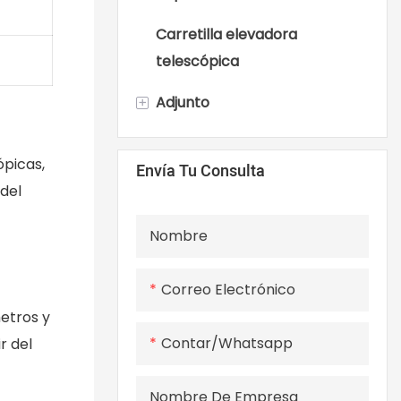
Cargadores de ruedas
grandes
Carretilla elevadora
telescópica
+
Adjunto
Accesorios para
picas,
Envía Tu Consulta
minicargadoras
 del
Nombre
Correo Electrónico
etros y
Contar/whatsapp
r del
Nombre De Empresa