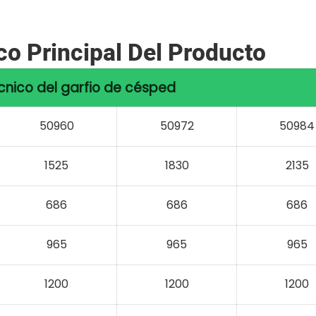
o Principal Del Producto
nico del garfio de césped
50960
50972
50984
1525
1830
2135
686
686
686
965
965
965
1200
1200
1200