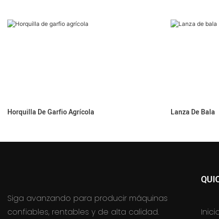
Horquilla De Garfio Agrícola
Lanza De Bala
QUI
Siga avanzando para producir máquinas
confiables, rentables y de alta calidad.
Inici