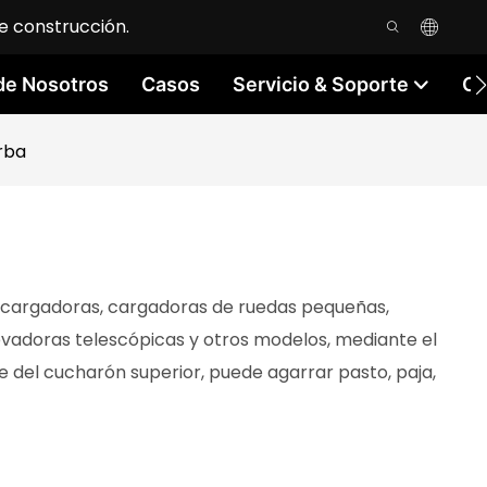
e construcción.
de Nosotros
Casos
Servicio & Soporte
Co
rba
icargadoras, cargadoras de ruedas pequeñas,
levadoras telescópicas y otros modelos, mediante el
re del cucharón superior, puede agarrar pasto, paja,